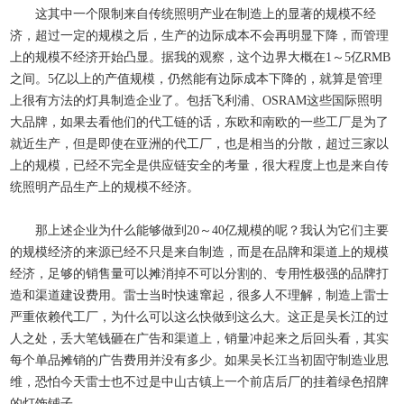
这其中一个限制来自传统照明产业在制造上的显著的规模不经
济，超过一定的规模之后，生产的边际成本不会再明显下降，而管理
上的规模不经济开始凸显。据我的观察，这个边界大概在1～5亿RMB
之间。5亿以上的产值规模，仍然能有边际成本下降的，就算是管理
上很有方法的灯具制造企业了。包括飞利浦、OSRAM这些国际照明
大品牌，如果去看他们的代工链的话，东欧和南欧的一些工厂是为了
就近生产，但是即使在亚洲的代工厂，也是相当的分散，超过三家以
上的规模，已经不完全是供应链安全的考量，很大程度上也是来自传
统照明产品生产上的规模不经济。
那上述企业为什么能够做到20～40亿规模的呢？我认为它们主要
的规模经济的来源已经不只是来自制造，而是在品牌和渠道上的规模
经济，足够的销售量可以摊消掉不可以分割的、专用性极强的品牌打
造和渠道建设费用。雷士当时快速窜起，很多人不理解，制造上雷士
严重依赖代工厂，为什么可以这么快做到这么大。这正是吴长江的过
人之处，丢大笔钱砸在广告和渠道上，销量冲起来之后回头看，其实
每个单品摊销的广告费用并没有多少。如果吴长江当初固守制造业思
维，恐怕今天雷士也不过是中山古镇上一个前店后厂的挂着绿色招牌
的灯饰铺子。